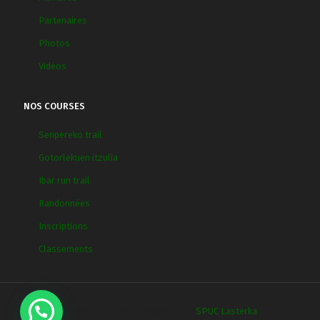
Partenaires
Photos
Vidéos
NOS COURSES
Senpereko trail
Gotorlekuen itzulia
Ibar run trail
Randonnées
Inscriptions
Classements
2018 © Tous droits Réservés à :
SPUC Lasterka