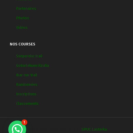
Partenaires
Photos
Vidéos
NOS COURSES
Senpereko trail
Gotorlekuen itzulia
Ibar run trail
Randonnées
Inscriptions
Classements
1
2018 © Tous droits Réservés à :
SPUC Lasterka