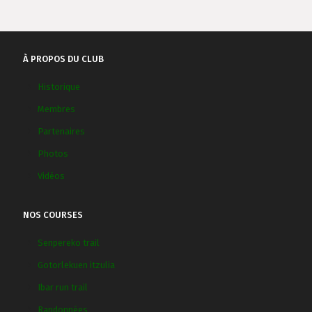
À PROPOS DU CLUB
Historique
Membres
Partenaires
Photos
Vidéos
NOS COURSES
Senpereko trail
Gotorlekuen itzulia
Ibar run trail
Randonnées