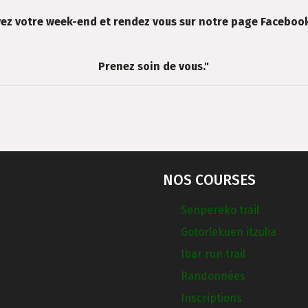
ez votre week-end et rendez vous sur notre page Faceboo
Prenez soin de vous."
NOS COURSES
Senpereko trail
Gotorlekuen itzulia
Ibar run trail
Randonnées
Inscriptions