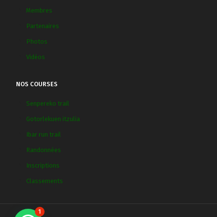
Membres
Partenaires
Photos
Vidéos
NOS COURSES
Senpereko trail
Gotorlekuen itzulia
Ibar run trail
Randonnées
Inscriptions
Classements
1