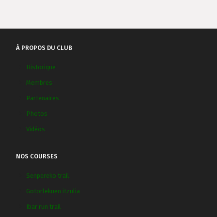
À PROPOS DU CLUB
Historique
Membres
Partenaires
Photos
Vidéos
NOS COURSES
Senpereko trail
Gotorlekuen itzulia
Ibar run trail