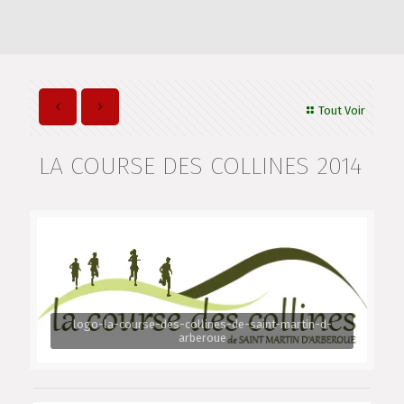
Tout Voir
LA COURSE DES COLLINES 2014
logo-la-course-des-collines-de-saint-martin-d-
arberoue