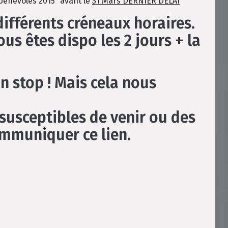
 bénévoles 2015” avant le
31 Mars DERNIER DELAI
ifférents créneaux horaires.
ous êtes dispo les 2 jours + la
n stop ! Mais cela nous
susceptibles de venir ou des
ommuniquer ce lien.