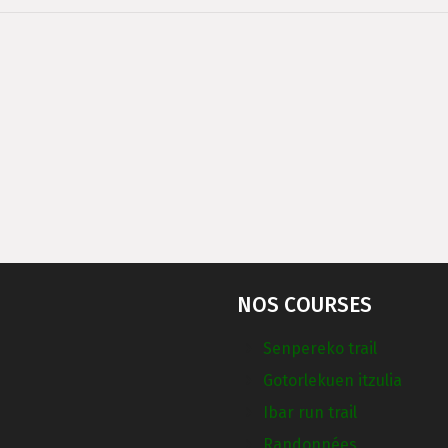
NOS COURSES
Senpereko trail
Gotorlekuen itzulia
Ibar run trail
Randonnées