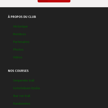
À PROPOS DU CLUB
Historique
Membres
Partenaires
Photos
Vidéos
NOS COURSES
Senpereko trail
Gotorlekuen itzulia
Ibar run trail
Randonnées