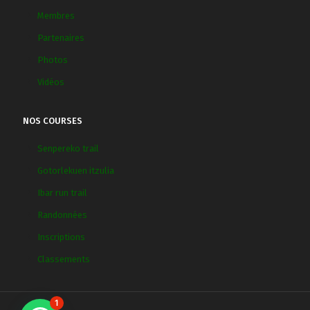
Membres
Partenaires
Photos
Vidéos
NOS COURSES
Senpereko trail
Gotorlekuen itzulia
Ibar run trail
Randonnées
Inscriptions
Classements
1