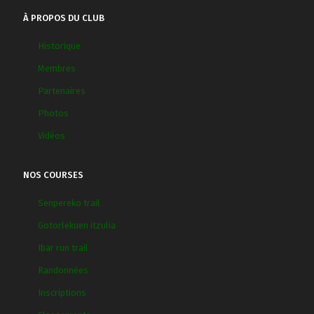
À PROPOS DU CLUB
Historique
Membres
Partenaires
Photos
Vidéos
NOS COURSES
Senpereko trail
Gotorlekuen itzulia
Ibar run trail
Randonnées
Inscriptions