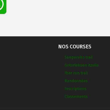
WhatsApp
NOS COURSES
Senpereko trail
Gotorlekuen itzulia
Ibar run trail
Randonnées
Inscriptions
Classements