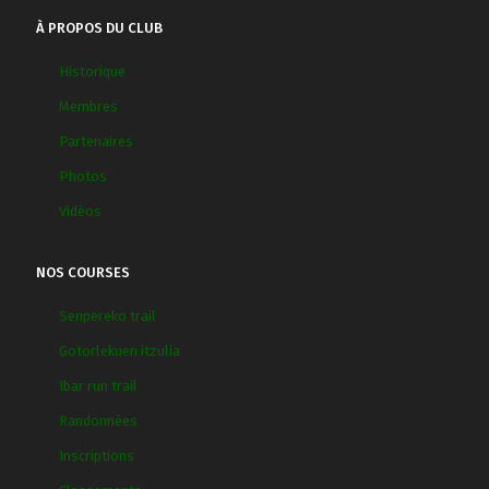
À PROPOS DU CLUB
Historique
Membres
Partenaires
Photos
Vidéos
NOS COURSES
Senpereko trail
Gotorlekuen itzulia
Ibar run trail
Randonnées
Inscriptions