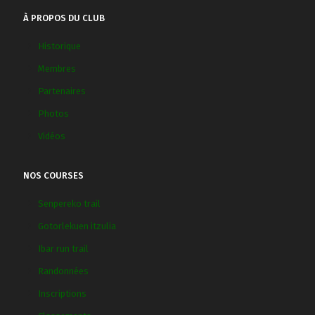
À PROPOS DU CLUB
Historique
Membres
Partenaires
Photos
Vidéos
NOS COURSES
Senpereko trail
Gotorlekuen itzulia
Ibar run trail
Randonnées
Inscriptions