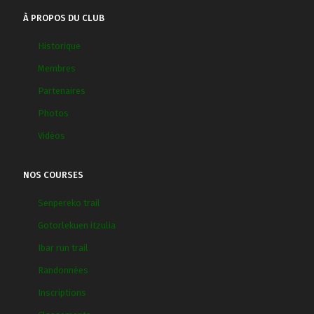
À PROPOS DU CLUB
Historique
Membres
Partenaires
Photos
Vidéos
NOS COURSES
Senpereko trail
Gotorlekuen itzulia
Ibar run trail
Randonnées
Inscriptions