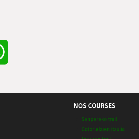
WhatsApp
NOS COURSES
Senpereko trail
Gotorlekuen itzulia