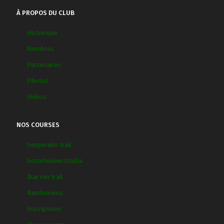
À PROPOS DU CLUB
Historique
Membres
Partenaires
Photos
Vidéos
NOS COURSES
Senpereko trail
Gotorlekuen itzulia
Ibar run trail
Randonnées
Inscriptions