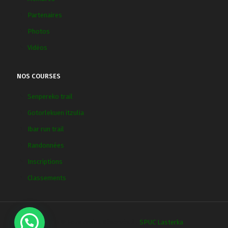
Partenaires
Photos
Vidéos
NOS COURSES
Senpereko trail
Gotorlekuen itzulia
Ibar run trail
Randonnées
Inscriptions
Classements
2018 © Tous droits Réservés à :
SPUC Lasterka