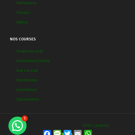
Partenaires
Photos
Vidéos
NOS COURSES
Senpereko trail
Gotorlekuen itzulia
Ibar run trail
Randonnées
Inscriptions
Classements
1
2018 © Tous droits Réservés à :
SPUC Lasterka
Facebook
Message
Twitter
Email
WhatsApp