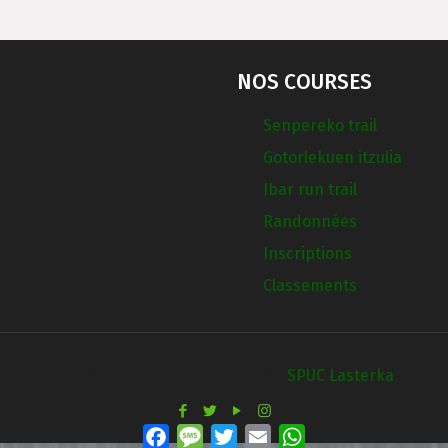
NOS COURSES
Senpereko trail
Gotorlekuen itzulia
Ibar run trail
Randonnées
Inscriptions
Classements
2018 © Tous droits Réservés à :
SPUC Lasterka
Facebook
Message
Twitter
Email
WhatsApp