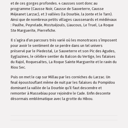
et de ces gorges profondes. 4 causses sont donc au
programme (Causse Noir, Causse de Sauveterre, Causse
Méjeanet Larzac), et 3 vallées (la Dourbie, la Jonte et le Tarn).
Ainsi que de nombreux petits villages caussenards et médiévaux
: Paulhe, Peyrelade, Mostuéjouls, Liaucous, Le Truel, La Roque
Ste Marguerite, Pierrefiche.
Il s’agira d’un parcours très varié où les monotraces s’imposent
pour avoir le sentiment de se perdre dans un tel univers
préservé par le Piedestal, Le Sauveterre et son Pic des Agudes,
Eyglazines, le célèbre sentier du Balcon du Vertige, les falaises
du Rajol, Roquesaltes, La Roque Sainte Marguerite et le ravin du
Riou Sec.
Puis on met le cap sur Millau par les corniches du Larzac. Un
final époustouflant même de nuit par les falaises du Pompidou
dominant la vallée de la Dourbie qu’il faut descendre et
remonter à Massebiau pour rejoindre le Cade. Enfin descente
désormais emblématique avec la grotte du Hibou.