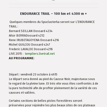
ENDURANCE TRAIL
– 100 km et 4300 m +
Quelques membres du Spuclasterka seront sur L’ENDURANCE
TRAIL :
Bernard
SEILLAN
Dossard 4234
Aitor
BERRA
Dossard 4212
Rene
IRUBETAGOYENA
Dossard 4216
Michel
GUILCOU
Dossard 4247
Frederic
LAXALDE
Dossard 4218
LIVE 2015 :
templiers.livetrail.net
AU PROGRAMME:
Départ : vendredi 23 octobre à 4h15
Le départ sera donné au pied du Causse Noir, majestueux sous
le regard de la pleine lune. Et très vite vous êtes confrontés à de
la pure technicité afin de profiter pleinement de la variété de ces
causses et vallées.
Certains sections de belles pistes forestières seront
préservées pour rejoindre les plus beaux sites de ces plateaux