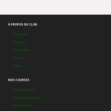
À PROPOS DU CLUB
Historique
Membres
Partenaires
Photos
Vidéos
NOS COURSES
Senpereko trail
Gotorlekuen itzulia
Ibar run trail