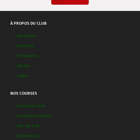
À PROPOS DU CLUB
Historique
Membres
Partenaires
Photos
Vidéos
NOS COURSES
Senpereko trail
Gotorlekuen itzulia
Ibar run trail
Randonnées