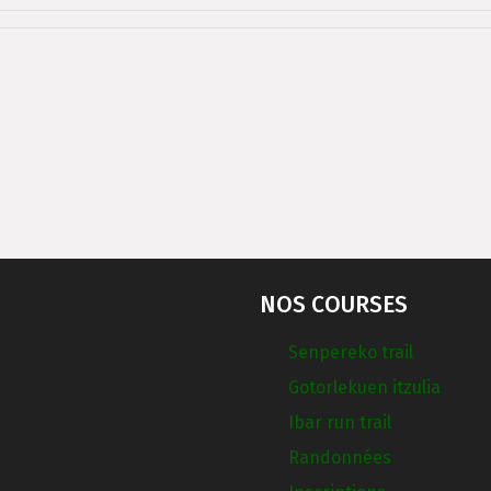
NOS COURSES
Senpereko trail
Gotorlekuen itzulia
Ibar run trail
Randonnées