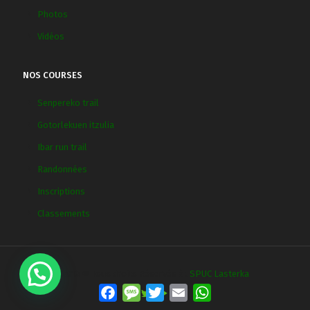
Photos
Vidéos
NOS COURSES
Senpereko trail
Gotorlekuen itzulia
Ibar run trail
Randonnées
Inscriptions
Classements
2018 © Tous droits Réservés à :
SPUC Lasterka
Facebook
Message
Twitter
Email
WhatsApp