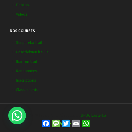
Photos
Vidéos
NOS COURSES
Senpereko trail
Gotorlekuen itzulia
Ibar run trail
Randonnées
Inscriptions
Classements
2018 © Tous droits Réservés à :
SPUC Lasterka
Facebook
Message
Twitter
Email
WhatsApp