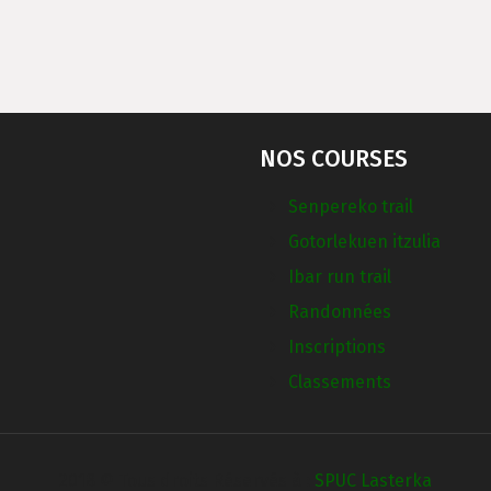
NOS COURSES
Senpereko trail
Gotorlekuen itzulia
Ibar run trail
Randonnées
Inscriptions
Classements
2018 © Tous droits Réservés à :
SPUC Lasterka