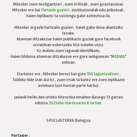
Milesker zuen testigantzeri , zuen irriñoak , zuen goxotasunaz.
Milesker ere bai
Partaide guzieri
, instituzionalak edo pribatuak ,
haien inplikazio ta sustengu gabe ezinezkoa da.
Milesker argazki hartzaile guzieri , haiek gabe dena ahantziko
lezake.
Atxeman ditzakezue haien publikazio guziak gure Facebook
orrialdean eskertzeko hitz batekin utziz.
Ez dudatu zuen lagunak identifikatu.
Haien bilduma atxeman ditzakezue ere gure webgunean "
MEDIAS
"
xokoan.
Eta batez ere , Milesker berezi bat gure
150 laguntzaileeri
,
Taldeko kide izan ala ez , zuen irriak ta batez ere zuen inplikazio
asteburu luze huntan parte hartuz.
Jadanik heldu den urteko hitzordua emaiten dizuegu 13 garren
edizioa
2025eko
martsoaren 8 ta 9an
.
SPUCLASTERKA Bulegoa.
Partager :