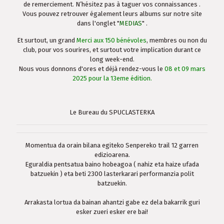
de remerciement. N’hésitez pas à taguer vos connaissances .
Vous pouvez retrouver également leurs albums sur notre site
dans l'onglet "
MEDIAS
" .
Et surtout, un grand
Merci aux 150 bénévoles
, membres ou non du
club, pour vos sourires, et surtout votre implication durant ce
long week-end.
Nous vous donnons d'ores et déjà rendez-vous le
08 et 09 mars
2025 pour la 13eme édition.
Le Bureau du SPUCLASTERKA
Momentua da orain bilana egiteko Senpereko trail 12 garren
edizioarena.
Eguraldia pentsatua baino hobeagoa ( nahiz eta haize ufada
batzuekin ) eta beti 2300 lasterkarari performanzia polit
batzuekin.
Arrakasta lortua da bainan ahantzi gabe ez dela bakarrik guri
esker zueri esker ere bai!