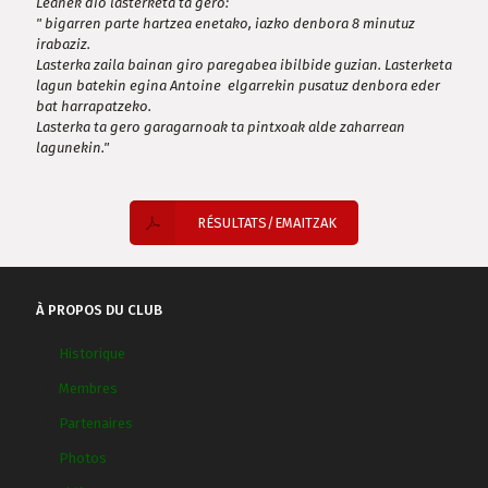
Léanek dio lasterketa ta gero:
" bigarren parte hartzea enetako, iazko denbora 8 minutuz
irabaziz.
Lasterka zaila bainan giro paregabea ibilbide guzian. Lasterketa
lagun batekin egina Antoine elgarrekin pusatuz denbora eder
bat harrapatzeko.
Lasterka ta gero garagarnoak ta pintxoak alde zaharrean
lagunekin."
RÉSULTATS/EMAITZAK
À PROPOS DU CLUB
Historique
Membres
Partenaires
Photos