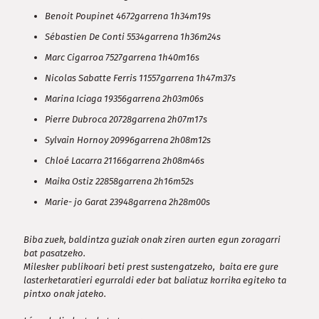
Benoit Poupinet
4672garrena 1h34m19s
Sébastien De Conti 5534garrena 1h36m24s
Marc Cigarroa 7527garrena 1h40m16s
Nicolas Sabatte Ferris 11557garrena 1h47m37s
Marina Iciaga 19356garrena 2h03m06s
Pierre Dubroca 20728garrena 2h07m17s
Sylvain Hornoy 20996garrena 2h08m12s
Chloé Lacarra 21166garrena 2h08m46s
Maika Ostiz 22858garrena 2h16m52s
Marie- jo Garat 23948garrena 2h28m00s
Biba zuek, baldintza guziak onak ziren aurten egun zoragarri
bat pasatzeko.
Milesker publikoari beti prest sustengatzeko, baita ere gure
lasterketaratieri egurraldi eder bat baliatuz korrika egiteko ta
pintxo onak jateko.