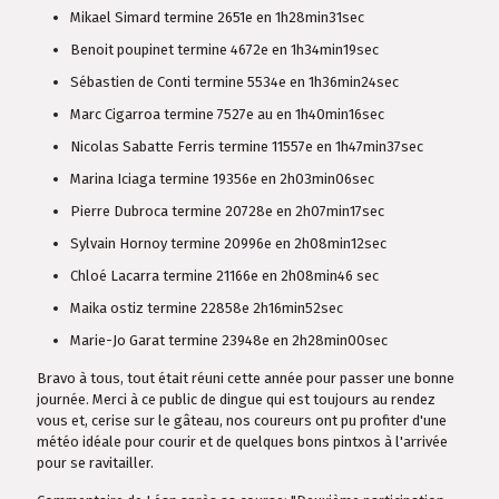
Mikael Simard termine 2651e en 1h28min31sec
Benoit poupinet termine 4672e en 1h34min19sec
Sébastien de Conti termine 5534e en 1h36min24sec
Marc Cigarroa termine 7527e au en 1h40min16sec
Nicolas Sabatte Ferris termine 11557e en 1h47min37sec
Marina Iciaga termine 19356e en 2h03min06sec
Pierre Dubroca termine 20728e en 2h07min17sec
Sylvain Hornoy termine 20996e en 2h08min12sec
Chloé Lacarra termine 21166e en 2h08min46 sec
Maika ostiz termine 22858e 2h16min52sec
Marie-Jo Garat termine 23948e en 2h28min00sec
Bravo à tous, tout était réuni cette année pour passer une bonne
journée. Merci à ce public de dingue qui est toujours au rendez
vous et, cerise sur le gâteau, nos coureurs ont pu profiter d'une
météo idéale pour courir et de quelques bons pintxos à l'arrivée
pour se ravitailler.