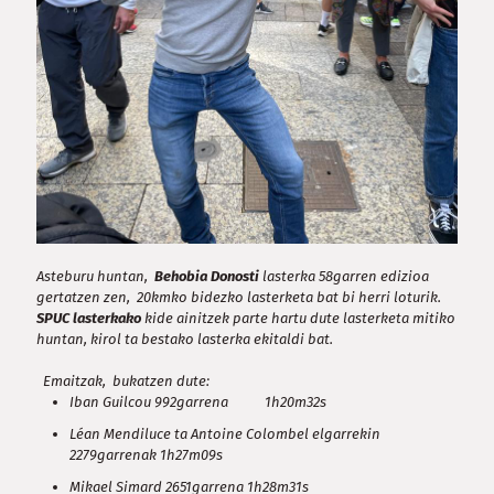
Asteburu huntan,
Behobia Donosti
lasterka 58garren edizioa
gertatzen zen, 20kmko bidezko lasterketa bat bi herri loturik.
SPUC lasterkako
kide ainitzek parte hartu dute lasterketa mitiko
huntan, kirol ta bestako lasterka ekitaldi bat.
Emaitzak, bukatzen dute:
Iban Guilcou 992garrena 1h20m32s
Léan Mendiluce ta Antoine Colombel elgarrekin
2279garrenak 1h27m09s
Mikael Simard 2651garrena 1h28m31s