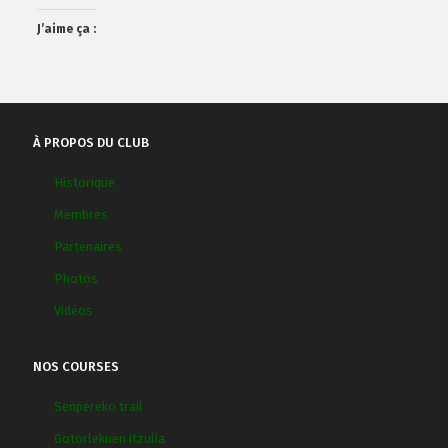
J’aime ça :
À PROPOS DU CLUB
Historique
Membres
Partenaires
Photos
Vidéos
NOS COURSES
Senpereko trail
Gotorlekuen itzulia