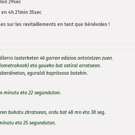
min 29sec
 en 4h 21min 35sec
s sur les ravitaillements en tant que bénévoles !
lerro lasterketen 46 garren edizioa antolatzen zuen.
kilometrokoak) eta gaueko bat ostiral arratsean.
berdinetan, eguraldi kapritxoso batekin.
44 minutu eta 22 segundutan.
ren bukatu zkratxean, ordu bat 48 mn eta 38 seg.
 minutu eta 25 segundutan.