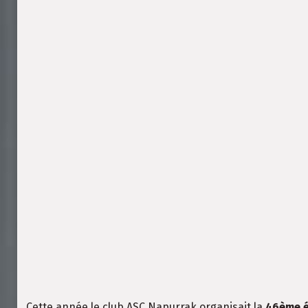
Cette année le club ASC Napurrak organisait la
46ème é