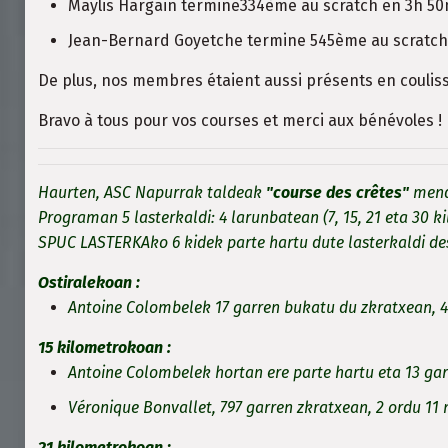
Maylis Hargain termine334ème au scratch en 3h 50
Jean-Bernard Goyetche termine 545ème au scratch
De plus, nos membres étaient aussi présents en coulisse
Bravo à tous pour vos courses et merci aux bénévoles !
Haurten, ASC Napurrak taldeak
"course des crêtes"
mendi
Programan 5 lasterkaldi: 4 larunbatean (7, 15, 21 eta 30 
SPUC LASTERKAko 6 kidek parte hartu dute lasterkaldi des
Ostiralekoan :
Antoine Colombelek 17 garren bukatu du zkratxean, 
15 kilometrokoan :
Antoine Colombelek hortan ere parte hartu eta 13 gar
Véronique Bonvallet, 797 garren zkratxean, 2 ordu 11
21 kilometrokoan :