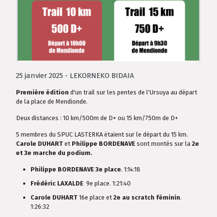
25 janvier 2025 -
LEKORNEKO BIDAIA
Première édition
d'un trail sur les pentes de l'Ursuya au départ
de la place de Mendionde.
Deux distances : 10 km/500m de D+ ou 15 km/750m de D+
5 membres du SPUC LASTERKA étaient sur le départ du 15 km.
Carole DUHART
et
Philippe BORDENAVE
sont montés sur la
2e
et 3e marche du podium.
Philippe BORDENAVE
3e place
. 1:14:18
Frédéric LAXALDE
9e place. 1:21:40
Carole DUHART
16e place et
2e au scratch féminin
.
1:26:32