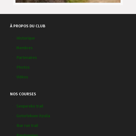
À PROPOS DU CLUB
Historique
Membres
Partenaires
Photos
Vidéos
NOS COURSES
Senpereko trail
Gotorlekuen itzulia
Ibar run trail
Randonnées