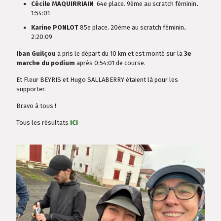
Cécile
MAQUIRRIAIN
64e place. 9ème au scratch féminin
.
1:54:01
Karine
PONLOT
85e place. 20ème au scratch féminin
.
2:20:09
Iban Guilçou
a pris le départ du 10 km et est monté sur la
3e
marche du podium
aprés 0:54:01 de course.
Et Fleur BEYRIS et Hugo SALLABERRY étaient là pour les
supporter.
Bravo à tous !
Tous les résultats
ICI