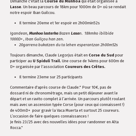
Dimanche c'était la
Course du Munhoa
qui était organisée à
Lasse
. Un beau parcours de 18km pour 1000m de D+ où se rendait
notre espoir Iban Guilcou.
Il termine 20eme et 1er espoir en 2h00min52s
Igandean,
Munhoa lasterka
Bazen
Lasa
n. 18kmko ibilbide
1000D+ , Iban Guilçou han zen.
20garrena bukatzen du ta lehen esperantzan 2h00m52s
Toujours dimanche, Claude Legorjus était en
Corse du Sud
pour
participer au
U Spiduli Trail.
Une course de 14kms pour 600m de
D+ organisée par l'association
Coureurs des Crêtes.
Il termine 23eme sur 25 participants
Commentaire d'après course de Claude:" Pour 10€, pas de
dossard ni de chronométrage, mais un petit déjeuner avant le
départ et un ravito complet à l’arrivée. Un parcours plutôt roulant
mais avec un ascension typée Corse (pour ceux qui connaissent !)
de 400mD+ pour gravir la Vaca Muerta et surtout 25 coureurs.
L’occasion de faire quelques connaissances !
Je finis 23/25 avec des nouvelles idées pour randonner en Alta
Rocca."