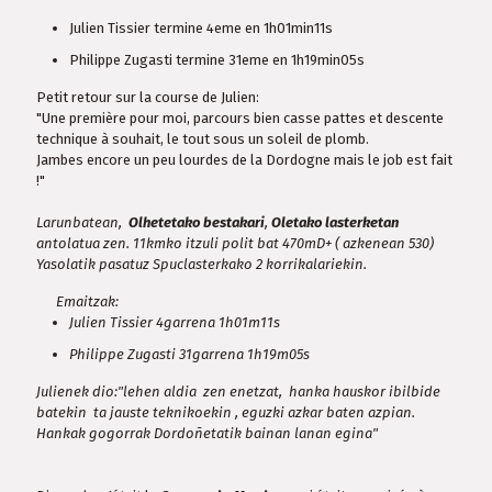
Julien Tissier termine 4eme en 1h01min11s
Philippe Zugasti termine 31eme en 1h19min05s
Petit retour sur la course de Julien:
"Une première pour moi, parcours bien casse pattes et descente
technique à souhait, le tout sous un soleil de plomb.
Jambes encore un peu lourdes de la Dordogne mais le job est fait
!"
Larunbatean,
Olhetetako bestakari
,
Oletako lasterketan
antolatua zen. 11kmko itzuli polit bat 470mD+ ( azkenean 530)
Yasolatik pasatuz Spuclasterkako 2 korrikalariekin.
Emaitzak:
Julien Tissier 4garrena 1h01m11s
Philippe Zugasti 31garrena 1h19m05s
Julienek dio:"lehen aldia zen enetzat, hanka hauskor ibilbide
batekin ta jauste teknikoekin , eguzki azkar baten azpian.
Hankak gogorrak Dordoñetatik bainan lanan egina"