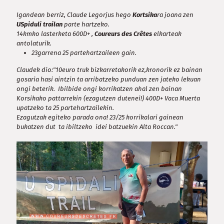
Igandean berriz, Claude Legorjus hego
Kortsika
ra joana zen
USpiduli trailan
parte hartzeko.
14kmko lasterketa 600D+ ,
Coureurs des Crêtes
elkarteak
antolaturik.
23garrena 25 partehartzaileen gain.
Claudek dio:"10euro truk bizkarretakorik ez,kronorik ez bainan
gosaria hasi aintzin ta arribatzeko punduan zen jateko lekuan
ongi beterik. Ibilbide ongi korrikatzen ahal zen bainan
Korsikako pattarrekin (ezagutzen dutenei!) 400D+ Vaca Muerta
upatzeko ta 25 partehartzailekin.
Ezagutzak egiteko parada ona! 23/25 korrikalari gainean
bukatzen dut ta ibiltzeko idei batzuekin Alta Roccan."