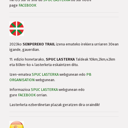
page
FACEBOOK
2023ko
SENPEREKO TRAIL
izena emateko irekiera urriaren 30ean
igande, gauerdian.
11. edizio honetarako,
SPUC LASTERKA
Taldeak 10km,2km,42km
eta 80km-ko 4 lasterketa eskaintzen ditu.
Izen-ematea
SPUC LASTERKA
webgunean edo
PB
ORGANISATION
webgunean.
Informazioa
SPUC LASTERKA
webgunean edo
gure
FACEBOOK
orrian.
Lasterketa ezberdinetan plazak geratzen dira oraindik!