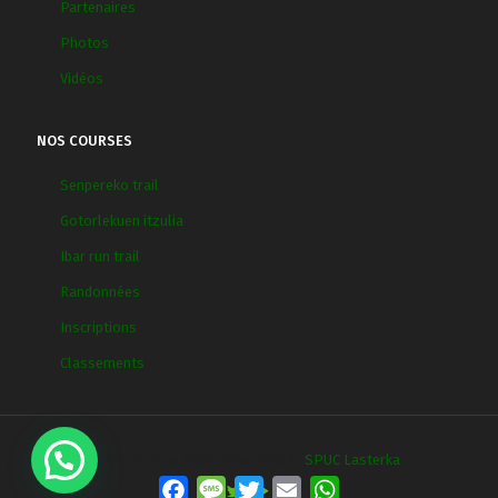
Partenaires
Photos
Vidéos
NOS COURSES
Senpereko trail
Gotorlekuen itzulia
Ibar run trail
Randonnées
Inscriptions
Classements
2018 © Tous droits Réservés à :
SPUC Lasterka
Facebook
Message
Twitter
Email
WhatsApp