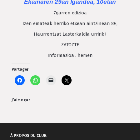
Ekainaren 29an Igandea, 10etan
7garren edizioa
Izen emateak herriko etxean aintzinean 8€,
Haurrentzat Lasterkaldia urririk !
ZATOZTE
Informazioa :
hemen
Partager :
J’aime ça :
À PROPOS DU CLUB