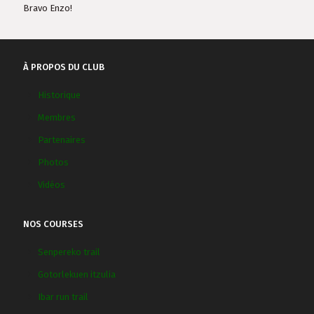
Bravo Enzo!
À PROPOS DU CLUB
Historique
Membres
Partenaires
Photos
Vidéos
NOS COURSES
Senpereko trail
Gotorlekuen itzulia
Ibar run trail