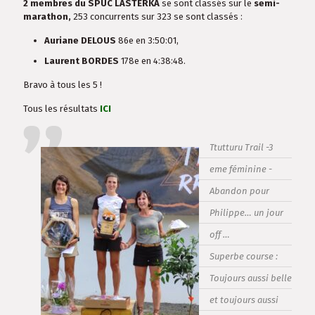
2 membres
du SPUC LASTERKA
se sont classés sur le
semi-
marathon,
253 concurrents sur 323 se sont classés :
Auriane DELOUS
86e en 3:50:01,
Laurent BORDES
178e en 4:38:48.
Bravo à tous les 5 !
Tous les résultats
ICI
Ttutturu Trail -3
eme féminine -
Abandon pour
Philippe… un jour
off …
Superbe course :
Toujours aussi belle
et toujours aussi