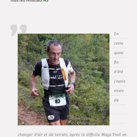
Tous les résultats
ICI
En
cette
quasi
fin
d'été
j'avais
envie
de
changer d'air et de terrain, après le difficile Müga Trail en