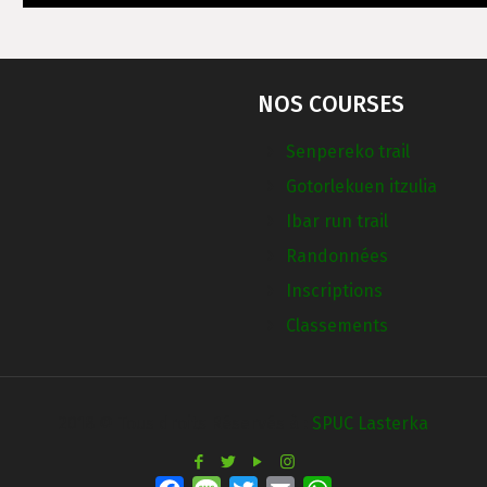
NOS COURSES
Senpereko trail
Gotorlekuen itzulia
Ibar run trail
Randonnées
Inscriptions
Classements
2018 © Tous droits Réservés à :
SPUC Lasterka
Facebook
Message
Twitter
Email
WhatsApp