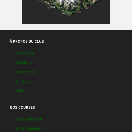
À PROPOS DU CLUB
Historique
Membres
Partenaires
Photos
Vidéos
NOS COURSES
Senpereko trail
Gotorlekuen itzulia