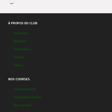
Chargement…
À PROPOS DU CLUB
Historique
Membres
Partenaires
Photos
Vidéos
NOS COURSES
Senpereko trail
Gotorlekuen itzulia
Ibar run trail