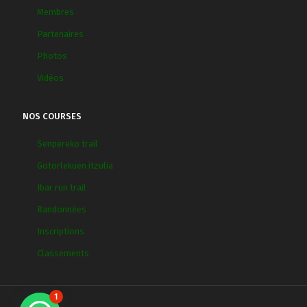
Membres
Partenaires
Photos
Vidéos
NOS COURSES
Senpereko trail
Gotorlekuen itzulia
Ibar run trail
Randonnées
Inscriptions
Classements
1