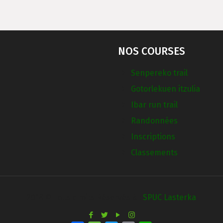
NOS COURSES
Senpereko trail
Gotorlekuen itzulia
Ibar run trail
Randonnées
Inscriptions
Classements
2018 © Tous droits Réservés à :
SPUC Lasterka