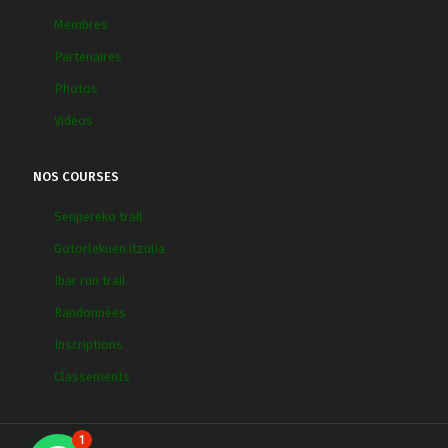
Membres
Partenaires
Photos
Vidéos
NOS COURSES
Senpereko trail
Gotorlekuen itzulia
Ibar run trail
Randonnées
Inscriptions
Classements
1