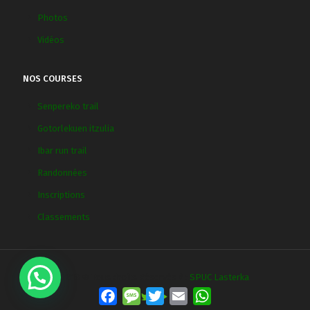
Photos
Vidéos
NOS COURSES
Senpereko trail
Gotorlekuen itzulia
Ibar run trail
Randonnées
Inscriptions
Classements
2018 © Tous droits Réservés à :
SPUC Lasterka
Facebook
Message
Twitter
Email
WhatsApp