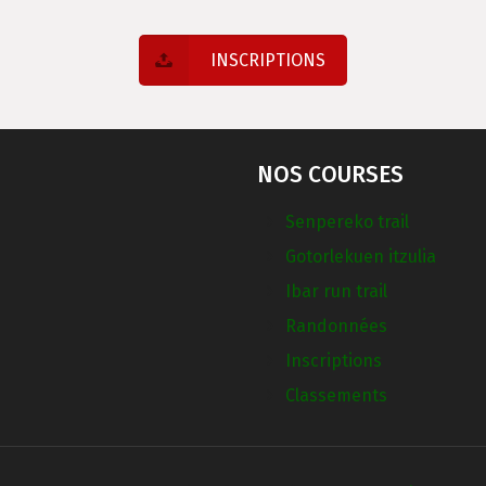
INSCRIPTIONS
NOS COURSES
Senpereko trail
Gotorlekuen itzulia
Ibar run trail
Randonnées
Inscriptions
Classements