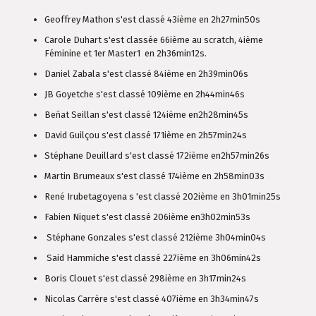
Geoffrey Mathon s'est classé 43ième en 2h27min50s
Carole Duhart s'est classée 66ième au scratch, 4ième
Féminine et 1er Master1 en 2h36min12s.
Daniel Zabala s'est classé 84ième en 2h39min06s
JB Goyetche s'est classé 109ième en 2h44min46s
Beñat Seillan s'est classé 124ième en2h28min45s
David Guilçou s'est classé 171ième en 2h57min24s
Stéphane Deuillard s'est classé 172ième en2h57min26s
Martin Brumeaux s'est classé 174ième en 2h58min03s
René Irubetagoyena s 'est classé 202ième en 3h01min25s
Fabien Niquet s'est classé 206ième en3h02min53s
Stéphane Gonzales s'est classé 212ième 3h04min04s
Said Hammiche s'est classé 227ième en 3h06min42s
Boris Clouet s'est classé 298ième en 3h17min24s
Nicolas Carrère s'est classé 407ième en 3h34min47s