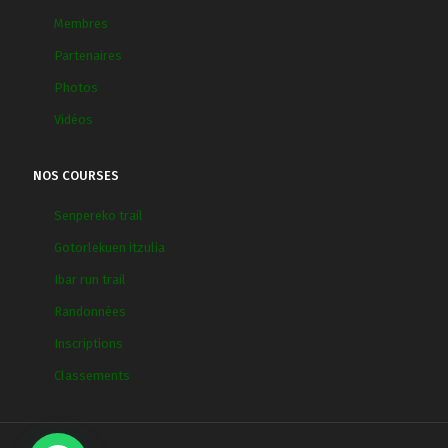
Membres
Partenaires
Photos
Vidéos
NOS COURSES
Senpereko trail
Gotorlekuen itzulia
Ibar run trail
Randonnées
Inscriptions
Classements