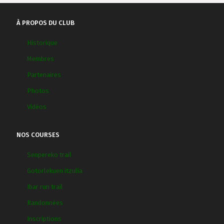
À PROPOS DU CLUB
Historique
Membres
Partenaires
Photos
Vidéos
NOS COURSES
Senpereko trail
Gotorlekuen itzulia
Ibar run trail
Randonnées
Inscriptions