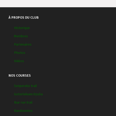
À PROPOS DU CLUB
Historique
Membres
Partenaires
Photos
Vidéos
NOS COURSES
Senpereko trail
Gotorlekuen itzulia
Ibar run trail
Randonnées