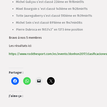
Michel Guilçou s’est classé 22ième en 1h18min51s
Mixel Bourgoin s ‘est classé 140ième en 1h28min11s
Totte Jaureguiberry s’est classé 510ième en 1h39min11s
Michel Sein s’est classé 891ième en 1h47min08s
Pierre Dubroca en 1h53’43” en 1373 ème position
Bravo à nos 5 membres
Les résultats ici:
https://www.rockthesport.com/es/evento/donhon2017/clasificacione
Partager :
J’aime ça :