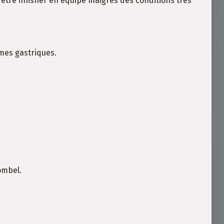
être finisher en équipe maigres des conditions très
mes gastriques.
ombel.