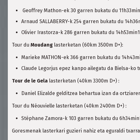
Geoffrey Mathon-ek 30 garren bukatu du 11h33mi
Arnaud SALLABERRY-k 254 garren bukatu du 14h36mi
Olivier Irastorza-k 286 garren bukatu du 14h53min
Tour du
Moudang
lasterketan (60km 3500m D+):
Marieke MATHON-ek 366 garren bukatu du 14h43m
Claude Legorjus epez kanpo ailegatu da Bielsa-ko t
Tour de le Gela
lasterketan (40km 3300m D+) :
Daniel Elizalde gelditzea behartua izan da ortziare
Tour du Néouvielle lasterketan (40km 2400m D+) :
Stéphane Zamora-k 103 garren bukatu du 6h34min
Goresmenak lasterkari guzieri nahiz eta eguraldi txarra