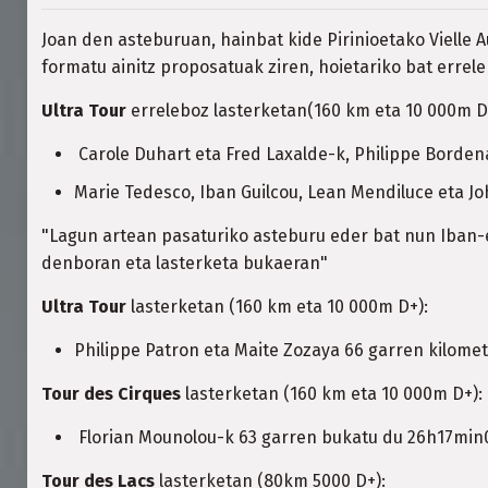
Joan den asteburuan, hainbat kide Pirinioetako Vielle
formatu ainitz proposatuak ziren, hoietariko bat errele
Ultra Tour
erreleboz lasterketan(160 km eta 10 000m 
Carole Duhart eta Fred Laxalde-k, Philippe Borden
Marie Tedesco, Iban Guilcou, Lean Mendiluce eta J
"Lagun artean pasaturiko asteburu eder bat nun Iban-ek
denboran eta lasterketa bukaeran"
Ultra Tour
lasterketan (160 km eta 10 000m D+):
Philippe Patron eta Maite Zozaya 66 garren kilomet
Tour des Cirques
lasterketan (160 km eta 10 000m D+):
Florian Mounolou-k 63 garren bukatu du 26h17min
Tour des Lacs
lasterketan (80km 5000 D+):