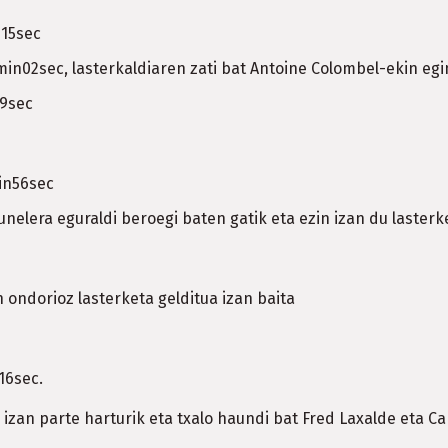
n15sec
n02sec, lasterkaldiaren zati bat Antoine Colombel-ekin egi
19sec
in56sec
unelera eguraldi beroegi baten gatik eta ezin izan du laster
n ondorioz lasterketa gelditua izan baita
16sec.
 izan parte harturik eta txalo haundi bat Fred Laxalde eta C