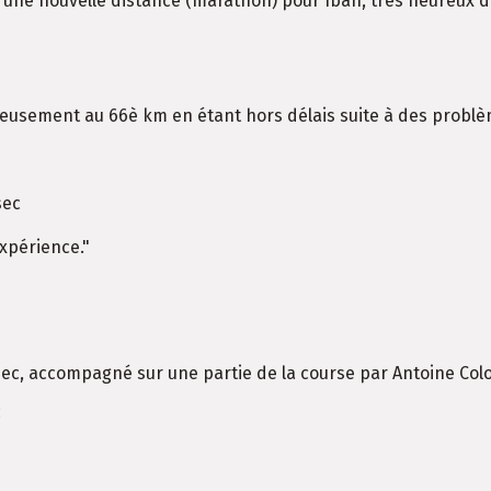
une nouvelle distance (marathon) pour Iban, très heureux d’
reusement au 66è km en étant hors délais suite à des problè
sec
expérience."
c, accompagné sur une partie de la course par Antoine Col
c