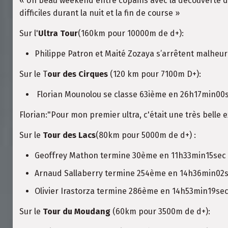
« Un beau weekend entre copains avec la découverte d’
difficiles durant la nuit et la fin de course »
Sur l'
Ultra Tour
(160km pour 10000m de d+):
Philippe Patron et Maité Zozaya s’arrêtent malheu
Sur le T
our des Cirques
(120 km pour 7100m D+):
Florian Mounolou se classe 63ième en 26h17min00
Florian:"Pour mon premier ultra, c'était une très belle 
Sur le
Tour des Lacs
(80km pour 5000m de d+) :
Geoffrey Mathon termine 30ème en 11h33min15sec
Arnaud Sallaberry termine 254ème en 14h36min02se
Olivier Irastorza termine 286ème en 14h53min19se
Sur le
Tour du Moudang
(60km pour 3500m de d+):