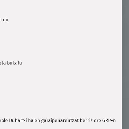
n du
keta bukatu
arole Duhart-i haien garaipenarentzat berriz ere GRP-n