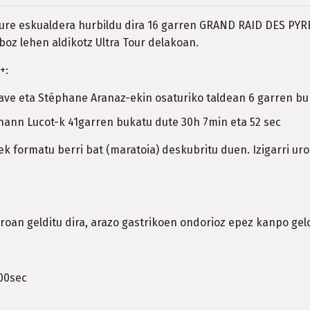
 Aure eskualdera hurbildu dira 16 garren GRAND RAID DES PYR
boz lehen aldikotz Ultra Tour delakoan.
D+:
ave eta Stéphane Aranaz-ekin osaturiko taldean 6 garren buk
ohann Lucot-k 41garren bukatu dute 30h 7min eta 52 sec
 formatu berri bat (maratoia) deskubritu duen. Izigarri uros
roan gelditu dira, arazo gastrikoen ondorioz epez kanpo geld
00sec