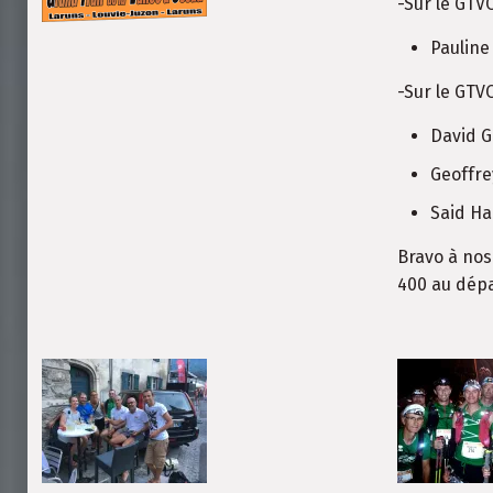
-Sur le GTV
Pauline
-Sur le GTV
David G
Geoffre
Said Ha
Bravo à nos
400 au dépa