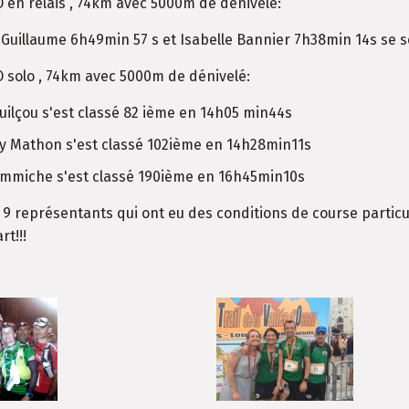
O en relais , 74km avec 5000m de dénivelé:
 Guillaume 6h49min 57 s et Isabelle Bannier 7h38min 14s se
O solo , 74km avec 5000m de dénivelé:
uilçou s'est classé 82 ième en 14h05 min44s
y Mathon s'est classé 102ième en 14h28min11s
mmiche s'est classé 190ième en 16h45min10s
 9 représentants qui ont eu des conditions de course partic
rt!!!