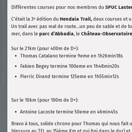
Différentes courses pour nos membres du
SPUC Laste
C'était la 3ᵉ édition du
Hendaia Trail,
deux courses et u
Un trail avec pas mal de route...un peu de sable et de 
mer, dans le
parc d’Abbadia
, le
Château-Observatoir
Sur le 21km (pour 400m de D+):
Thomas Catalano termine 9eme en 1h26min18s
Fabien Begey termine 100eme en 1h48min20s
Pierric Dirand termine 125eme en 1h55min12s
Sur le 10km (pour 100m de D+):
Antoine Lacoste termine 50eme en 46min45s
Bravo à tous, solide chrono pour Thomas qui nous fait u
blessure au TFL au 15ième Km et qui fini dans le dur) et