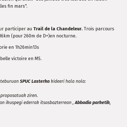
es fin mars".
r participer au
Trail de la Chandeleur.
Trois parcours
u 16km (pour 260m de D+)en nocturne.
gorie en 1h26min13s
belle victoire en M5.
asteburuan
SPUC Lasterka
kideeri hala nola:
t proposatuak ziren.
nan ikuspegi ederrak itsasbazterrean ,
Abbadia parketik
,