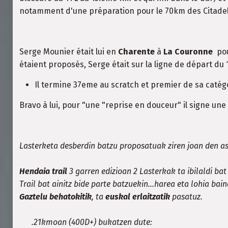
notamment d'une préparation pour le 70km des Citadell
Serge Mounier était lui en
Charente
à
La Couronne
pou
étaient proposés, Serge était sur la ligne de départ d
Il termine 37eme au scratch et premier de sa caté
Bravo à lui, pour "une "reprise en douceur" il signe une 
Lasterketa desberdin batzu proposatuak ziren joan den 
Hendaia trail
3 garren edizioan 2 Lasterkak ta ibilaldi ba
Trail bat ainitz bide parte batzuekin...harea eta lohia bai
Gaztelu behatokitik
, ta
euskal erlaitzatik
pasatuz.
.21kmoan (400D+) bukatzen dute: