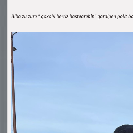
Biba zu zure " goxoki berriz hastearekin" garaipen polit b