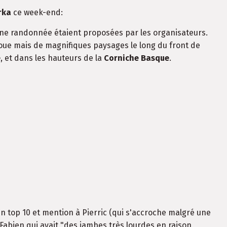
rka
ce week-end:
ne randonnée étaient proposées par les organisateurs.
boue mais de magnifiques paysages le long du front de
e
, et dans les hauteurs de la
Corniche Basque
.
n top 10 et mention à Pierric (qui s'accroche malgré une
 Fabien qui avait "des jambes très lourdes en raison