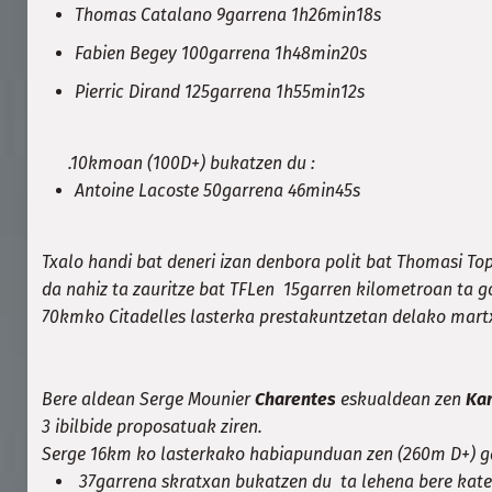
Thomas Catalano 9garrena 1h26min18s
Fabien Begey 100garrena 1h48min20s
Pierric Dirand 125garrena 1h55min12s
.10kmoan (100D+) bukatzen du :
Antoine Lacoste 50garrena 46min45s
Txalo handi bat deneri izan denbora polit bat Thomasi Top 
da nahiz ta zauritze bat TFLen 15garren kilometroan ta 
70kmko Citadelles lasterka prestakuntzetan delako mar
Bere aldean Serge Mounier
Charentes
eskualdean zen
Kan
3 ibilbide proposatuak ziren.
Serge 16km ko lasterkako habiapunduan zen (260m D+) g
37garrena skratxan bukatzen du ta lehena bere kat