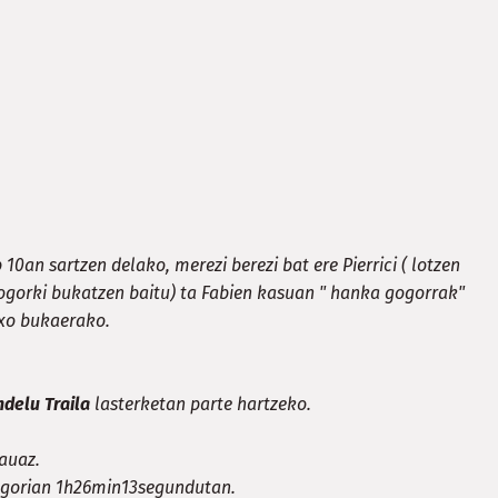
10an sartzen delako, merezi berezi bat ere Pierrici ( lotzen
gogorki bukatzen baitu) ta Fabien kasuan " hanka gogorrak"
txo bukaerako.
delu Traila
lasterketan parte hartzeko.
auaz.
egorian 1h26min13segundutan.