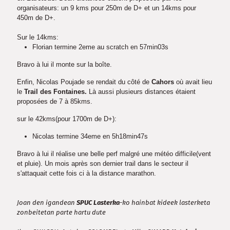
organisateurs: un 9 kms pour 250m de D+ et un 14kms pour
450m de D+.
Sur le 14kms:
Florian termine 2eme au scratch en 57min03s
Bravo à lui il monte sur la boîte.
Enfin, Nicolas Poujade se rendait du côté de
Cahors
où avait lieu
le
Trail des Fontaines.
Là aussi plusieurs distances étaient
proposées de 7 à 85kms.
sur le 42kms(pour 1700m de D+):
Nicolas termine 34eme en 5h18min47s
Bravo à lui il réalise une belle perf malgré une météo difficile(vent
et pluie). Un mois après son dernier trail dans le secteur il
s'attaquait cette fois ci à la distance marathon.
Joan den igandean
SPUC Lasterka
-ko hainbat kideek lasterketa
zonbeitetan parte hartu dute