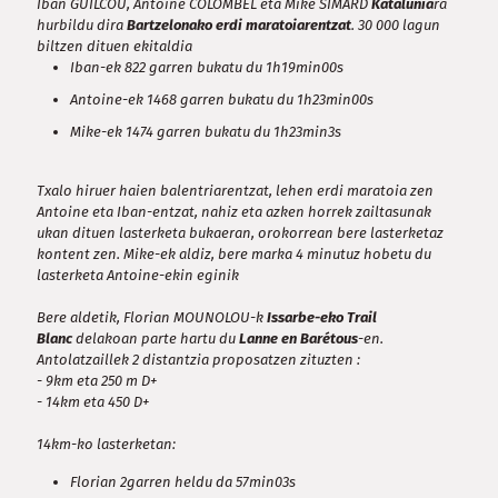
Iban GUILCOU, Antoine COLOMBEL eta Mike SIMARD
Katalunia
ra
hurbildu dira
Bartzelonako erdi maratoiarentzat
. 30 000 lagun
biltzen dituen ekitaldia
Iban-ek 822 garren bukatu du 1h19min00s
Antoine-ek 1468 garren bukatu du 1h23min00s
Mike-ek 1474 garren bukatu du 1h23min3s
Txalo hiruer haien balentriarentzat, lehen erdi maratoia zen
Antoine eta Iban-entzat, nahiz eta azken horrek zailtasunak
ukan dituen lasterketa bukaeran, orokorrean bere lasterketaz
kontent zen. Mike-ek aldiz, bere marka 4 minutuz hobetu du
lasterketa Antoine-ekin eginik
Bere aldetik, Florian MOUNOLOU-k
Issarbe-eko Trail
Blanc
delakoan parte hartu du
Lanne en Barétous
-en.
Antolatzaillek 2 distantzia proposatzen zituzten :
- 9km eta 250 m D+
- 14km eta 450 D+
14km-ko lasterketan:
Florian 2garren heldu da 57min03s