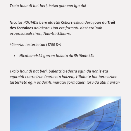
Txalo haundi bat beri, kutxa gainean igo da!
Nicolas POUJADE bere aldetik
Cahors
eskualdera joan da
Trail
des Fontaines
delakora. Han ere formatu desberdinak
proposatuak ziren, 7km-tik 85km-ra
42km-ko lasterketan (1700 D+)
Nicolas-ek 34 garren bukatu du 5h18min47s
Txalo haundi bat beri, balentria ederra egin du nahiz eta
eguraldi txarra izan (euria eta haizea). Hilabete bat bere azken
lasterketa egin ondotik, maratoi formatuari lotu da aldi huntan